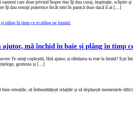
oameni care doar privind înspre tine îţi dau curaj, inspiraţie, sclipire ş
re îţi dau emoţii puternice încât intri în panică doar dacă îi ai […]
ajutor, mă închid în baie și plâng în timp ce
 Te simți copleșită, fără ajutor, și răbdarea ta este la limită? Ești într-
înțelege, gestiona și […]
ine emoțiile, să îmbunătățești relațiile și să depășești momentele dificil