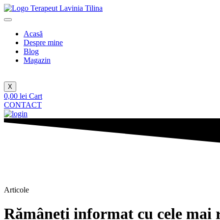
Sari
la
conținut
Acasă
Despre mine
Blog
Magazin
X
0,00
lei
Cart
CONTACT
Articole
Rămâneți informat cu cele mai re