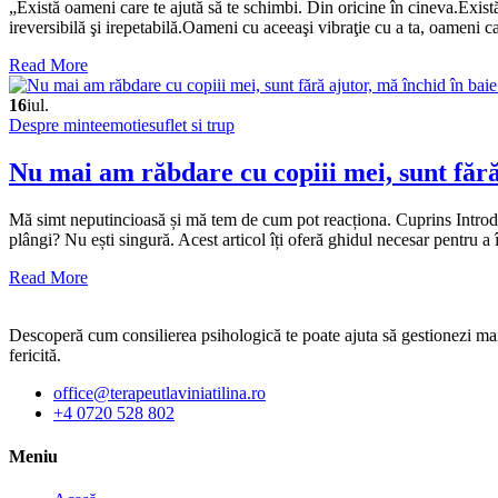
„Există oameni care te ajută să te schimbi. Din oricine în cineva.Există 
ireversibilă şi irepetabilă.Oameni cu aceeaşi vibraţie cu a ta, oameni ca
Read More
16
iul.
Despre minte
emotie
suflet si trup
Nu mai am răbdare cu copiii mei, sunt fără 
Mă simt neputincioasă și mă tem de cum pot reacționa. Cuprins Introducere
plângi? Nu ești singură. Acest articol îți oferă ghidul necesar pentru a 
Read More
Descoperă cum consilierea psihologică te poate ajuta să gestionezi mai b
fericită.
office@terapeutlaviniatilina.ro
+4 0720 528 802
Meniu