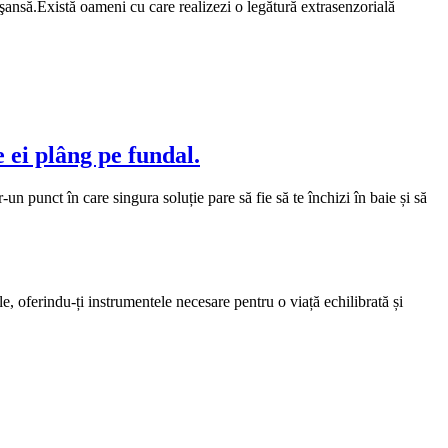
i şansă.Există oameni cu care realizezi o legătură extrasenzorială
 ei plâng pe fundal.
un punct în care singura soluție pare să fie să te închizi în baie și să
e, oferindu-ți instrumentele necesare pentru o viață echilibrată și