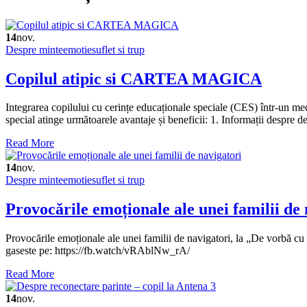
14
nov.
Despre minte
emotie
suflet si trup
Copilul atipic si CARTEA MAGICA
Integrarea copilului cu cerințe educaționale speciale (CES) într-un me
special atinge următoarele avantaje și beneficii: 1. Informații despre de
Read More
14
nov.
Despre minte
emotie
suflet si trup
Provocările emoționale ale unei familii de 
Provocările emoționale ale unei familii de navigatori, la „De vorbă cu
gaseste pe: https://fb.watch/vRAblNw_rA/
Read More
14
nov.