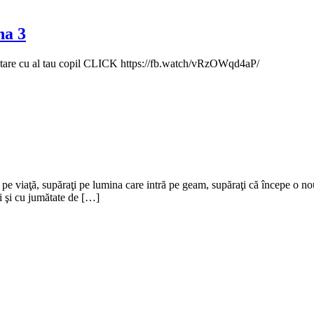
na 3
onectare cu al tau copil CLICK https://fb.watch/vRzOWqd4aP/
ţi pe viaţă, supăraţi pe lumina care intră pe geam, supăraţi că începe o 
ti şi cu jumătate de […]