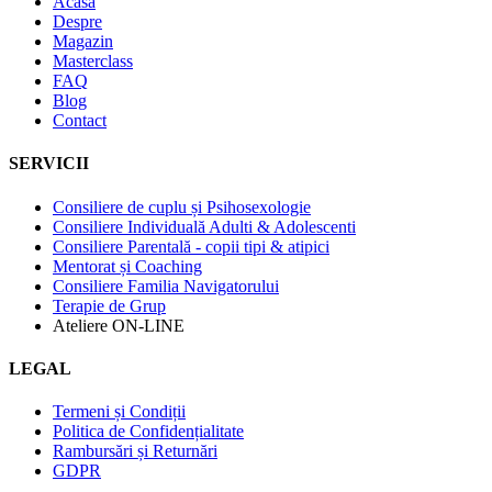
Acasă
Despre
Magazin
Masterclass
FAQ
Blog
Contact
SERVICII
Consiliere de cuplu și Psihosexologie
Consiliere Individuală Adulti & Adolescenti
Consiliere Parentală - copii tipi & atipici
Mentorat și Coaching
Consiliere Familia Navigatorului
Terapie de Grup
Ateliere ON-LINE
LEGAL
Termeni și Condiții
Politica de Confidențialitate
Rambursări și Returnări
GDPR