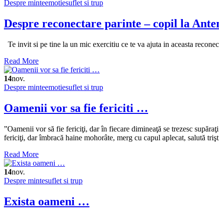
Despre minte
emotie
suflet si trup
Despre reconectare parinte – copil la Ante
Te invit si pe tine la un mic exercitiu ce te va ajuta in aceasta rec
Read More
14
nov.
Despre minte
emotie
suflet si trup
Oamenii vor sa fie fericiti …
”Oamenii vor să fie fericiţi, dar în fiecare dimineaţă se trezesc supăra
fericiţi, dar îmbracă haine mohorâte, merg cu capul aplecat, salută triş
Read More
14
nov.
Despre minte
suflet si trup
Exista oameni …