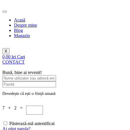
Sari
la
conținut
Acasă
Despre mine
Blog
Magazin
X
0,00
lei
Cart
CONTACT
Bună, bine ai revenit!
Dovedește că ești o ființă umană
7 + 2 =
Păstrează-mă autentificat
Ai uitat parola?