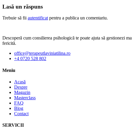
Lasă un răspuns
Trebuie să fii
autentificat
pentru a publica un comentariu.
Descoperă cum consilierea psihologică te poate ajuta să gestionezi mai b
fericită.
office@terapeutlaviniatilina.ro
+4 0720 528 802
Meniu
Acasă
Despre
Magazin
Masterclass
FAQ
Blog
Contact
SERVICII