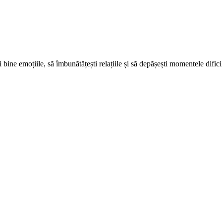
ine emoțiile, să îmbunătățești relațiile și să depășești momentele dificil