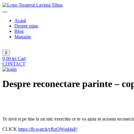
Sari
la
conținut
Acasă
Despre mine
Blog
Magazin
X
0,00
lei
Cart
CONTACT
Despre reconectare parinte – cop
Te invit si pe tine la un mic exercitiu ce te va ajuta in aceasta reconect
CLICK
https://fb.watch/vRzOWqd4aP/