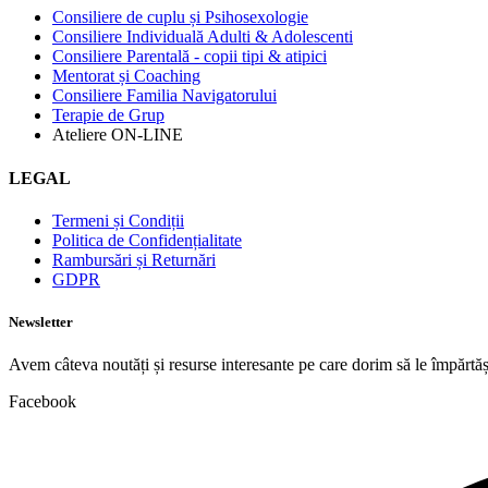
Consiliere de cuplu și Psihosexologie
Consiliere Individuală Adulti & Adolescenti
Consiliere Parentală - copii tipi & atipici
Mentorat și Coaching
Consiliere Familia Navigatorului
Terapie de Grup
Ateliere ON-LINE
LEGAL
Termeni și Condiții
Politica de Confidențialitate
Rambursări și Returnări
GDPR
Newsletter
Avem câteva noutăți și resurse interesante pe care dorim să le împărtăș
Facebook