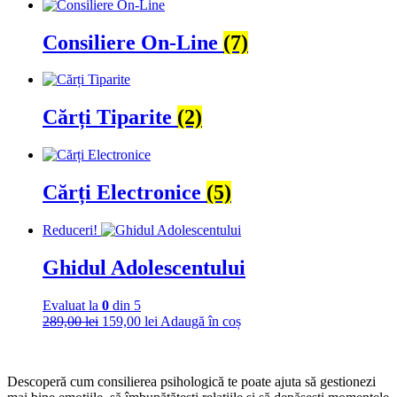
Consiliere On-Line
(7)
Cărți Tiparite
(2)
Cărți Electronice
(5)
Reduceri!
Ghidul Adolescentului
Evaluat la
0
din 5
Prețul
Prețul
289,00
lei
159,00
lei
Adaugă în coș
inițial
curent
a
este:
fost:
159,00 lei.
Descoperă cum consilierea psihologică te poate ajuta să gestionezi
289,00 lei.