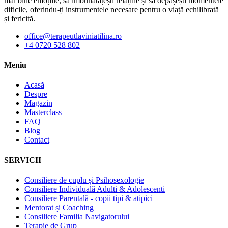
mai bine emoțiile, să îmbunătățești relațiile și să depășești momentele
dificile, oferindu-ți instrumentele necesare pentru o viață echilibrată
și fericită.
office@terapeutlaviniatilina.ro
+4 0720 528 802
Meniu
Acasă
Despre
Magazin
Masterclass
FAQ
Blog
Contact
SERVICII
Consiliere de cuplu și Psihosexologie
Consiliere Individuală Adulti & Adolescenti
Consiliere Parentală - copii tipi & atipici
Mentorat și Coaching
Consiliere Familia Navigatorului
Terapie de Grup