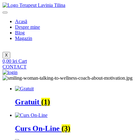
Sari
la
conținut
Acasă
Despre mine
Blog
Magazin
X
0,00
lei
Cart
CONTACT
Gratuit
(1)
Curs On-Line
(3)