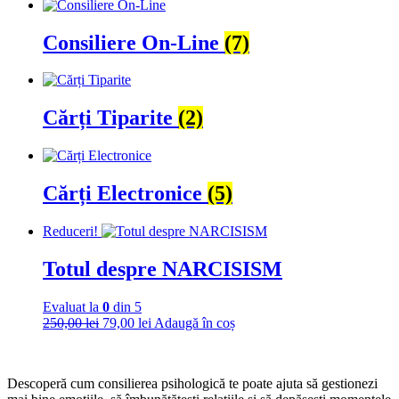
Consiliere On-Line
(7)
Cărți Tiparite
(2)
Cărți Electronice
(5)
Reduceri!
Totul despre NARCISISM
Evaluat la
0
din 5
Prețul
Prețul
250,00
lei
79,00
lei
Adaugă în coș
inițial
curent
a
este:
fost:
79,00 lei.
Descoperă cum consilierea psihologică te poate ajuta să gestionezi
250,00 lei.