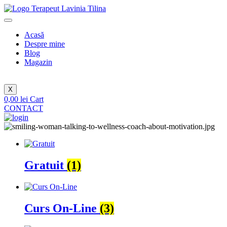
Sari
la
conținut
Acasă
Despre mine
Blog
Magazin
X
0,00
lei
Cart
CONTACT
Gratuit
(1)
Curs On-Line
(3)