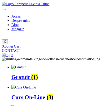
Sari
la
conținut
Acasă
Despre mine
Blog
Magazin
X
0,00
lei
Cart
CONTACT
Gratuit
(1)
Curs On-Line
(3)