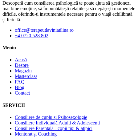
Descoperă cum consilierea psihologică te poate ajuta să gestionezi
mai bine emoțiile, să îmbunătățești relațiile și să depășești momentele
dificile, oferindu-ți instrumentele necesare pentru o viață echilibrată
și fericită.
office@terapeutlaviniatilina.ro
+4 0720 528 802
Meniu
Acasă
Despre
Magazin
Masterclass
FAQ
Blog
Contact
SERVICII
Consiliere de cuplu și Psihosexologie
Consiliere Individuală Adulti & Adolescenti
Consiliere Parentală - copii tipi & atipici
Mentorat și Coaching