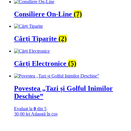
Consiliere On-Line
(7)
Cărți Tiparite
(2)
Cărți Electronice
(5)
Povestea „Tazi și Golful Inimilor
Deschise”
Evaluat la
0
din 5
30,00
lei
Adaugă în coș