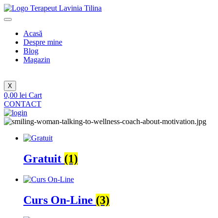
Sari
la
conținut
Acasă
Despre mine
Blog
Magazin
X
0,00
lei
Cart
CONTACT
Gratuit
(1)
Curs On-Line
(3)