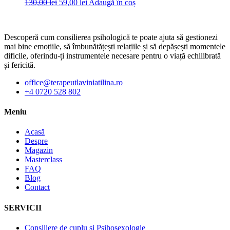
Prețul
Prețul
130,00
lei
59,00
lei
Adaugă în coș
inițial
curent
a
este:
fost:
59,00 lei.
Descoperă cum consilierea psihologică te poate ajuta să gestionezi
130,00 lei.
mai bine emoțiile, să îmbunătățești relațiile și să depășești momentele
dificile, oferindu-ți instrumentele necesare pentru o viață echilibrată
și fericită.
office@terapeutlaviniatilina.ro
+4 0720 528 802
Meniu
Acasă
Despre
Magazin
Masterclass
FAQ
Blog
Contact
SERVICII
Consiliere de cuplu și Psihosexologie