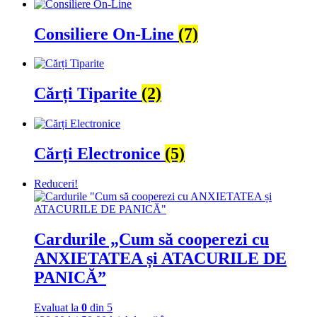
Consiliere On-Line
(7)
Cărți Tiparite
(2)
Cărți Electronice
(5)
Reduceri!
Cardurile „Cum să cooperezi cu
ANXIETATEA și ATACURILE DE
PANICĂ”
Evaluat la
0
din 5