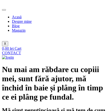
Sari
la
conținut
Acasă
Despre mine
Blog
Magazin
X
0,00
lei
Cart
CONTACT
Nu mai am răbdare cu copiii
mei, sunt fără ajutor, mă
închid în baie și plâng în timp
ce ei plâng pe fundal.
Mă simt neputincioasă și mă tem de cum