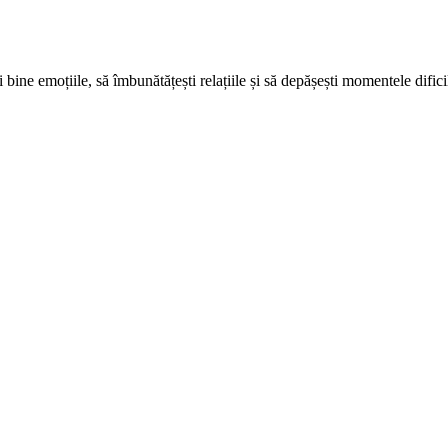
ine emoțiile, să îmbunătățești relațiile și să depășești momentele dificil