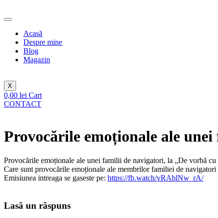
Sari
la
conținut
Acasă
Despre mine
Blog
Magazin
X
0,00
lei
Cart
CONTACT
Provocările emoționale ale unei 
Provocările emoționale ale unei familii de navigatori, la „De vorbă c
Care sunt provocările emoționale ale membrilor familiei de navigatori 
Emisiunea intreaga se gaseste pe:
https://fb.watch/vRAblNw_rA/
Lasă un răspuns