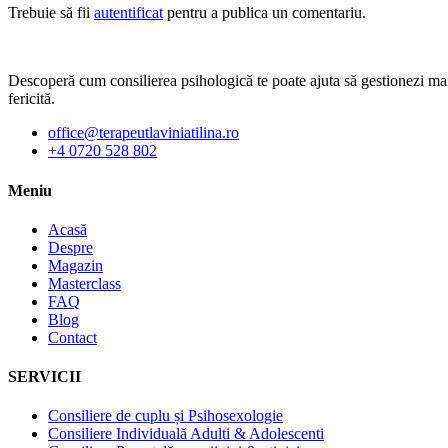
Trebuie să fii
autentificat
pentru a publica un comentariu.
Descoperă cum consilierea psihologică te poate ajuta să gestionezi mai b
fericită.
office@terapeutlaviniatilina.ro
+4 0720 528 802
Meniu
Acasă
Despre
Magazin
Masterclass
FAQ
Blog
Contact
SERVICII
Consiliere de cuplu și Psihosexologie
Consiliere Individuală Adulti & Adolescenti